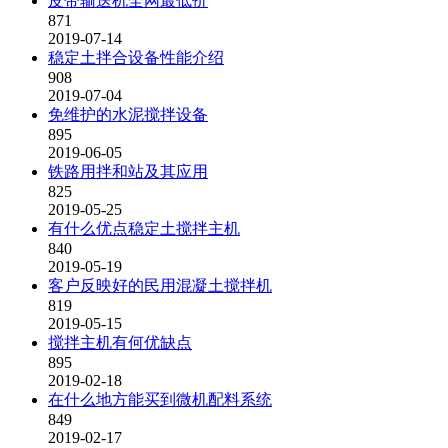
皮带输送机全网最低价
871
2019-07-14
稳定土拌合设备性能介绍
908
2019-07-04
免维护的水泥搅拌设备
895
2019-06-05
铁路用拌和站及其应用
825
2019-05-25
有什么优点稳定土搅拌主机
840
2019-05-19
客户反映好的民用混凝土搅拌机
819
2019-05-15
搅拌主机有何优缺点
895
2019-02-18
在什么地方能买到微机配料系统
849
2019-02-17