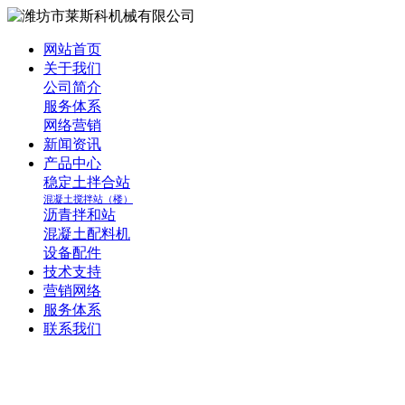
网站首页
关于我们
公司简介
服务体系
网络营销
新闻资讯
产品中心
稳定土拌合站
混凝土搅拌站（楼）
沥青拌和站
混凝土配料机
设备配件
技术支持
营销网络
服务体系
联系我们