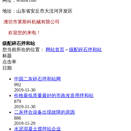
网址：
wfsmw.com
地址：山东省安丘市大汶河开发区
潍坊市莱斯科机械有限公司
欢迎您的来电！
级配碎石拌和站
您当前所在的位置：
网站首页
»
级配碎石拌和站
标题
点击率
日期
中国二灰碎石拌和站网
992
2019-11-30
价格最低质量最好的市政改造用拌和站
879
2019-11-30
二灰拌合设备出现故障的原因
886
2019-11-29
水泥混凝土搅拌站企业