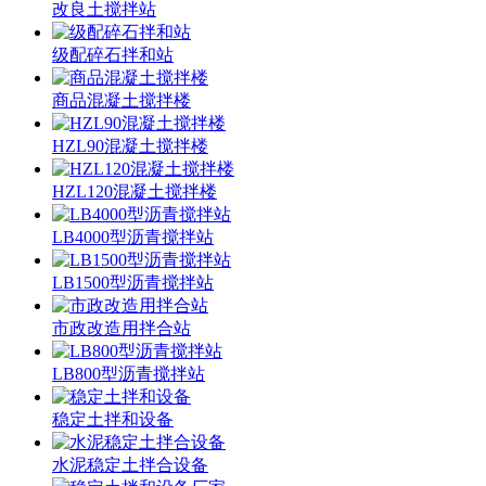
改良土搅拌站
级配碎石拌和站
商品混凝土搅拌楼
HZL90混凝土搅拌楼
HZL120混凝土搅拌楼
LB4000型沥青搅拌站
LB1500型沥青搅拌站
市政改造用拌合站
LB800型沥青搅拌站
稳定土拌和设备
水泥稳定土拌合设备