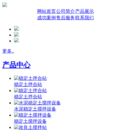
网站首页
公司简介
产品展示
成功案例
售后服务
联系我们
更多..
产品中心
稳定土拌合站
稳定土拌合站
水泥稳定土搅拌设备
稳定土搅拌设备