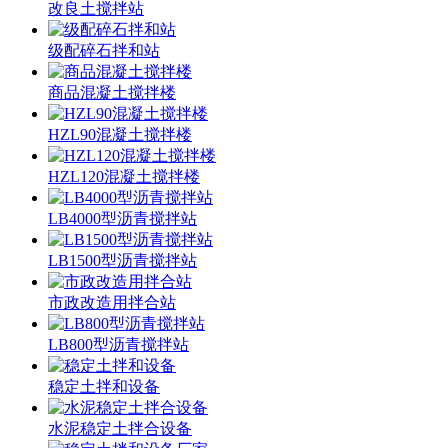
改良土搅拌站
级配碎石拌和站
商品混凝土搅拌楼
HZL90混凝土搅拌楼
HZL120混凝土搅拌楼
LB4000型沥青搅拌站
LB1500型沥青搅拌站
市政改造用拌合站
LB800型沥青搅拌站
稳定土拌和设备
水泥稳定土拌合设备