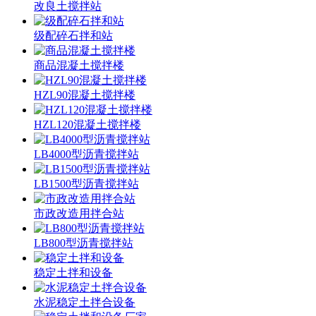
改良土搅拌站
级配碎石拌和站
商品混凝土搅拌楼
HZL90混凝土搅拌楼
HZL120混凝土搅拌楼
LB4000型沥青搅拌站
LB1500型沥青搅拌站
市政改造用拌合站
LB800型沥青搅拌站
稳定土拌和设备
水泥稳定土拌合设备